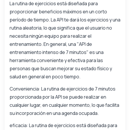
que puedo hacer?
La rutina de ejercicios está diseñada para
¿Qué puede hacer esta API?
proporcionar beneficios máximos en un corto
Muéstrame un ejemplo de código
período de tiempo. La API te dará los ejercicios y una
rutina aleatoria, lo que significa que el usuario no
¿Cuánto cuesta?
necesita ningún equipo para realizar el
entrenamiento. En general, una "API de
entrenamiento intenso de 7 minutos" es una
herramienta conveniente y efectiva para las
Respondido por Zyla AI
·
Prefiero preguntar a Soporte
personas que buscan mejorar su estado físico y
salud en general en poco tiempo.
Conveniencia: La rutina de ejercicios de 7 minutos
proporcionada por la API se puede realizar en
cualquier lugar, en cualquier momento, lo que facilita
su incorporación en una agenda ocupada.
eficacia: La rutina de ejercicios está diseñada para