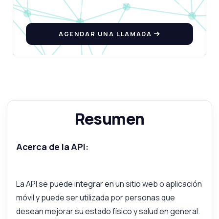
AGENDAR UNA LLAMADA
Pregunta lo que quieras
Respuestas sobre Entrenamiento de Siete Minutos API
¡Hola! Pregúntame lo que quieras sobre
Entrenamiento de Siete Minutos API —
Resumen
endpoints, precios, tips de integración, lo
que necesites.
¿Qué parámetros necesito para llamar al
Acerca de la API:
endpoint?
¿En qué formato está la respuesta de la API?
¿Puedo personalizar la rutina de ejercicios?
La API se puede integrar en un sitio web o aplicación
móvil y puede ser utilizada por personas que
¿Cómo manejo los errores de la API?
desean mejorar su estado físico y salud en general.
¿Hay un límite en el número de solicitudes