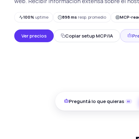
web. Recibir información extensa sobre el host
100%
uptime
898 ms
resp. promedio
MCP-rea
Ver precios
Copiar setup MCP/IA
Pr
Preguntá lo que quieras