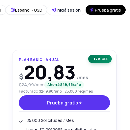
I
Español - USD
Iniciá sesión
Prueba gratis
−17% OFF
PLAN BASIC · ANUAL
20,83
$
/mes
$24,99/mes
Ahorrá $49,98/año
Facturado $249,90/año · 25.000 req/mes
Prueba gratis
25.000 Solicitudes / Mes
Luego $0,0012995 por solicitud si se