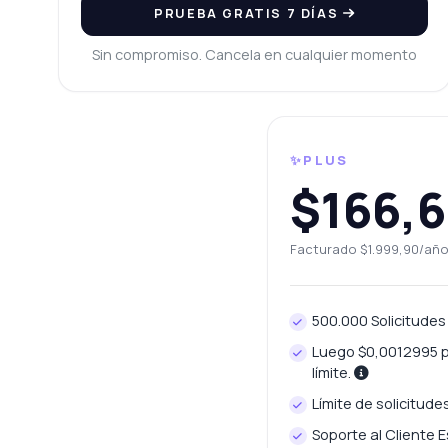
PRUEBA GRATIS 7 DÍAS
¿H
¿C
Sin compromiso. Cancela en cualquier momento
¿Q
¿C
✨PLUS
$166,
Facturado $1.999,90/añ
500.000 Solicitudes
Luego $0,0012995 po
límite.
Límite de solicitude
Soporte al Cliente 