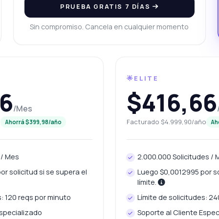
PRUEBA GRATIS 7 DÍAS
ay límites de tasa que debo conocer?
ómo puedo integrarlo con mi aplicación?
Sin compromiso. Cancela en cualquier momento
ué puede hacer esta API?
Muéstrame un ejemplo de código
uánto cuesta?
🌟ELITE
66
$416,66
/Mes
Respondido por Zyla AI
·
Prefiero preguntar a Soporte
o
Facturado $4.999,90/año
Ahorrá $399,98/año
Ah
 / Mes
2.000.000 Solicitudes /
r solicitud si se supera el
Luego $0,0012995 por sol
límite.
s: 120 reqs por minuto
Límite de solicitudes: 2
Especializado
Soporte al Cliente Espec