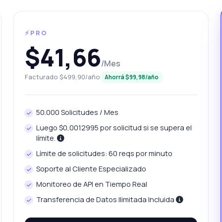
⚡PRO
$41,66
/Mes
Facturado $499,90/año
Ahorrá $99,98/año
50.000 Solicitudes / Mes
unta lo que quieras
Luego $0,0012995 por solicitud si se supera el
 sobre Verificador de Certificados SSL API
límite.
Límite de solicitudes: 60 reqs por minuto
la! Pregúntame lo que quieras sobre Verificador de Certificados
Soporte al Cliente Especializado
 API — endpoints, precios, tips de integración, lo que necesites.
Monitoreo de API en Tiempo Real
ómo verifico la validez de un certificado SSL?
Transferencia de Datos Ilimitada Incluida
ué parámetros debo proporcionar?
ué información se devuelve en la respuesta?