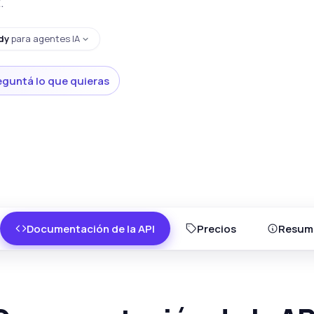
.
dy
para agentes IA
eguntá lo que quieras
Documentación de la API
Precios
Resum