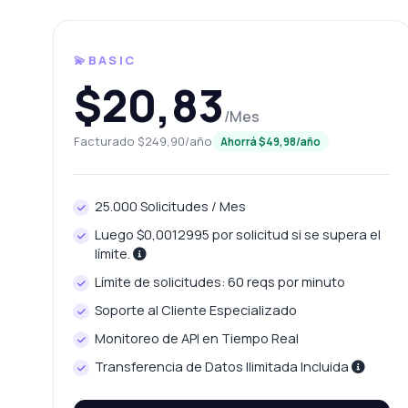
💫BASIC
$20,83
/Mes
Facturado $249,90/año
Ahorrá $49,98/año
25.000 Solicitudes / Mes
Preg
Luego $0,0012995 por solicitud si se supera el
Respuestas
límite.
Límite de solicitudes: 60 reqs por minuto
¡Ho
Soporte al Cliente Especializado
SSL
Monitoreo de API en Tiempo Real
¿C
Transferencia de Datos Ilimitada Incluida
¿Q
¿Q