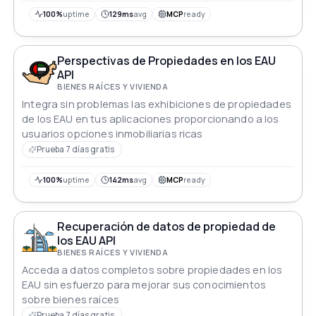
100%
uptime
129ms
avg
MCP
ready
Perspectivas de Propiedades en los EAU
API
BIENES RAÍCES Y VIVIENDA
Integra sin problemas las exhibiciones de propiedades
de los EAU en tus aplicaciones proporcionando a los
usuarios opciones inmobiliarias ricas
Prueba 7 días gratis
100%
uptime
142ms
avg
MCP
ready
Recuperación de datos de propiedad de
los EAU API
BIENES RAÍCES Y VIVIENDA
Acceda a datos completos sobre propiedades en los
EAU sin esfuerzo para mejorar sus conocimientos
sobre bienes raíces
Prueba 7 días gratis