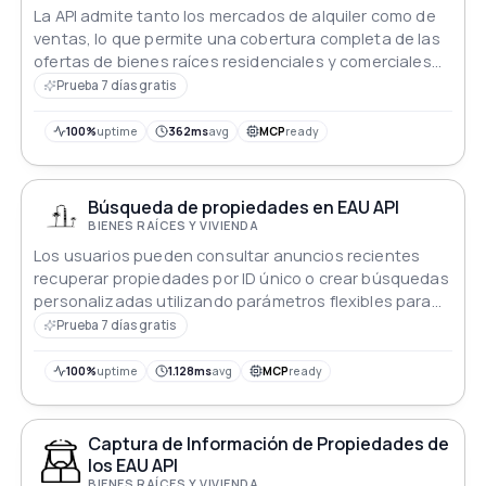
La API admite tanto los mercados de alquiler como de
ventas, lo que permite una cobertura completa de las
ofertas de bienes raíces residenciales y comerciales
en diversas ubicaciones de los EAU
Prueba 7 días gratis
100%
uptime
362ms
avg
MCP
ready
Búsqueda de propiedades en EAU API
BIENES RAÍCES Y VIVIENDA
Los usuarios pueden consultar anuncios recientes
recuperar propiedades por ID único o crear búsquedas
personalizadas utilizando parámetros flexibles para
web móvil y empresarial
Prueba 7 días gratis
100%
uptime
1.128ms
avg
MCP
ready
Captura de Información de Propiedades de
los EAU API
BIENES RAÍCES Y VIVIENDA