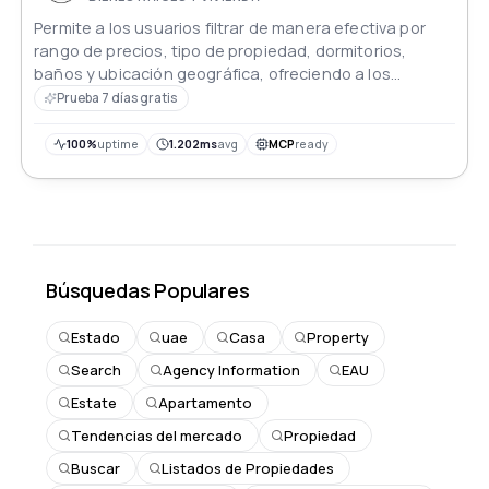
Permite a los usuarios filtrar de manera efectiva por
rango de precios, tipo de propiedad, dormitorios,
baños y ubicación geográfica, ofreciendo a los
usuarios de todo el mundo una poderosa experiencia
Prueba 7 días gratis
de búsqueda de propiedades
100%
uptime
1.202ms
avg
MCP
ready
Búsquedas Populares
Estado
uae
Casa
Property
Search
Agency Information
EAU
Estate
Apartamento
Tendencias del mercado
Propiedad
Buscar
Listados de Propiedades