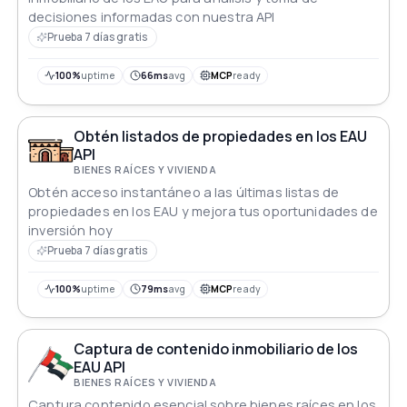
decisiones informadas con nuestra API
Prueba 7 días gratis
100%
uptime
66ms
avg
MCP
ready
Obtén listados de propiedades en los EAU
API
BIENES RAÍCES Y VIVIENDA
Obtén acceso instantáneo a las últimas listas de
propiedades en los EAU y mejora tus oportunidades de
inversión hoy
Prueba 7 días gratis
100%
uptime
79ms
avg
MCP
ready
Captura de contenido inmobiliario de los
EAU API
BIENES RAÍCES Y VIVIENDA
Captura contenido esencial sobre bienes raíces en los