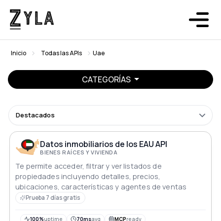
Inicio
Todas las APIs
Uae
CATEGORÍAS
Destacados
Datos inmobiliarios de los EAU API
BIENES RAÍCES Y VIVIENDA
Te permite acceder, filtrar y ver listados de
propiedades incluyendo detalles, precios,
ubicaciones, características y agentes de ventas
Prueba 7 días gratis
100%
uptime
70ms
avg
MCP
ready