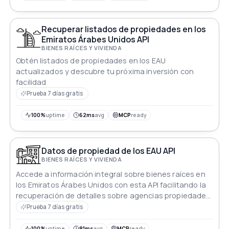
Recuperar listados de propiedades en los
Emiratos Árabes Unidos API
BIENES RAÍCES Y VIVIENDA
Obtén listados de propiedades en los EAU
actualizados y descubre tu próxima inversión con
facilidad
Prueba 7 días gratis
100%
uptime
62ms
avg
MCP
ready
Datos de propiedad de los EAU API
BIENES RAÍCES Y VIVIENDA
Accede a información integral sobre bienes raíces en
los Emiratos Árabes Unidos con esta API facilitando la
recuperación de detalles sobre agencias propiedades
y más
Prueba 7 días gratis
100%
uptime
81ms
avg
MCP
ready