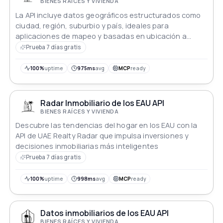
BIENES RAÍCES Y VIVIENDA
La API incluye datos geográficos estructurados como
ciudad, región, suburbio y país, ideales para
aplicaciones de mapeo y basadas en ubicación a
través de plataformas
Prueba 7 días gratis
100%
uptime
975ms
avg
MCP
ready
Radar Inmobiliario de los EAU API
BIENES RAÍCES Y VIVIENDA
Descubre las tendencias del hogar en los EAU con la
API de UAE Realty Radar que impulsa inversiones y
decisiones inmobiliarias más inteligentes
Prueba 7 días gratis
100%
uptime
998ms
avg
MCP
ready
Datos inmobiliarios de los EAU API
BIENES RAÍCES Y VIVIENDA