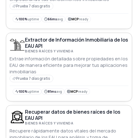
Prueba 7 días gratis
100%
uptime
66ms
avg
MCP
ready
Extractor de Información Inmobiliaria de los
EAU API
BIENES RAÍCES Y VIVIENDA
Extrae información detallada sobre propiedades en los
EAU de manera eficiente para mejorar tus aplicaciones
inmobiliarias
Prueba 7 días gratis
100%
uptime
81ms
avg
MCP
ready
Recuperar datos de bienes raíces de los
EAU API
BIENES RAÍCES Y VIVIENDA
Recupere rápidamente datos vitales del mercado
inmobiliario de los EAU para análisis y toma de