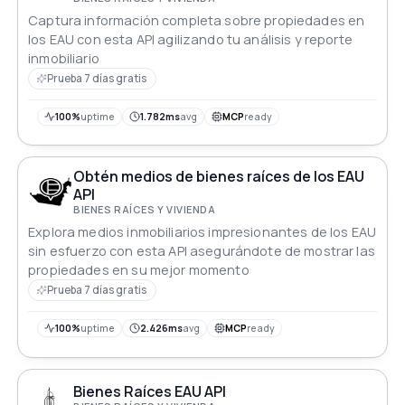
Captura información completa sobre propiedades en
los EAU con esta API agilizando tu análisis y reporte
inmobiliario
Prueba 7 días gratis
100%
uptime
1.782ms
avg
MCP
ready
Obtén medios de bienes raíces de los EAU
API
BIENES RAÍCES Y VIVIENDA
Explora medios inmobiliarios impresionantes de los EAU
sin esfuerzo con esta API asegurándote de mostrar las
propiedades en su mejor momento
Prueba 7 días gratis
100%
uptime
2.426ms
avg
MCP
ready
Bienes Raíces EAU API