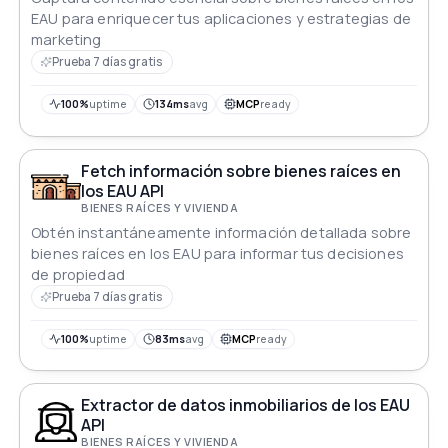
EAU para enriquecer tus aplicaciones y estrategias de
marketing
Prueba 7 días gratis
100%
uptime
134ms
avg
MCP
ready
Fetch información sobre bienes raíces en
los EAU API
BIENES RAÍCES Y VIVIENDA
Obtén instantáneamente información detallada sobre
bienes raíces en los EAU para informar tus decisiones
de propiedad
Prueba 7 días gratis
100%
uptime
83ms
avg
MCP
ready
Extractor de datos inmobiliarios de los EAU
API
BIENES RAÍCES Y VIVIENDA