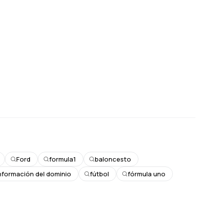
Ford
formula1
baloncesto
nformación del dominio
fútbol
fórmula uno