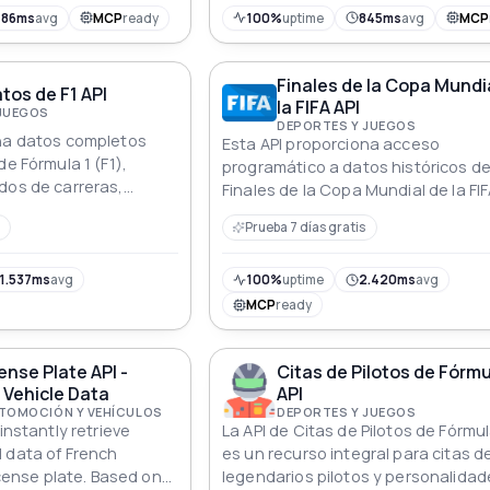
486ms
avg
MCP
ready
100%
uptime
845ms
avg
MCP
Finales de la Copa Mundi
tos de F1 API
la FIFA API
 JUEGOS
DEPORTES Y JUEGOS
ona datos completos
Esta API proporciona acceso
de Fórmula 1 (F1),
programático a datos históricos de
dos de carreras,
Finales de la Copa Mundial de la FIF
otos, información de
permitiendo a los desarrolladores
Prueba 7 días gratis
 de eventos.
recuperar detalles como años,
ganadores, subcampeones, punta
información relacionada con los pa
1.537ms
avg
100%
uptime
2.420ms
avg
a través de consultas flexibles y pr
MCP
ready
ense Plate API -
Citas de Pilotos de Fórm
V Vehicle Data
API
TOMOCIÓN Y VEHÍCULOS
DEPORTES Y JUEGOS
instantly retrieve
La API de Citas de Pilotos de Fórmu
 data of French
es un recurso integral para citas d
license plate. Based on
legendarios pilotos y personalidad