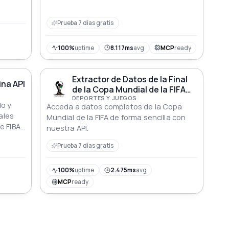
ión de
de la temporada actual de F1.
Prueba 7 días gratis
n una
r, el
100%
uptime
8.117ms
avg
MCP
ready
ción.
llo a
Extractor de Datos de la Final
y
ina API
de la Copa Mundial de la FIFA
API
DEPORTES Y JUEGOS
do y
Acceda a datos completos de la Copa
iales
Mundial de la FIFA de forma sencilla con
e FIBA.
nuestra API.
Prueba 7 días gratis
s por
100%
uptime
2.475ms
avg
MCP
ready