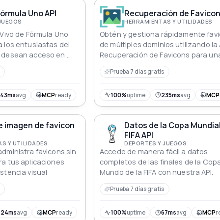
tos técnicos, detalles
ia de propiedad,
órmula Uno API
Recuperación de Favicon
icaciones con
 JUEGOS
HERRAMIENTAS Y UTILIDADES
fundos sobre vehículos
 Vivo de Fórmula Uno
Obtén y gestiona rápidamente fav
 los entusiastas del
de múltiples dominios utilizando la 
e desean acceso en
Recuperación de Favicons para un
 de Fórmula 1. Esta API
integración sin problemas
Prueba 7 días gratis
usuarios información
todo, desde la
 pilotos hasta los
743ms
avg
MCP
ready
100%
uptime
235ms
avg
MCP
convirtiéndola en la
para cualquiera que
e imagen de favicon
Datos de la Copa Mundial
al tanto de los últimos
FIFA API
mundo de las carreras
S Y UTILIDADES
DEPORTES Y JUEGOS
dministra favicons sin
Accede de manera fácil a datos
a tus aplicaciones
completos de las finales de la Copa
stencia visual
Mundo de la FIFA con nuestra API.
Prueba 7 días gratis
424ms
avg
MCP
ready
100%
uptime
67ms
avg
MCP
r