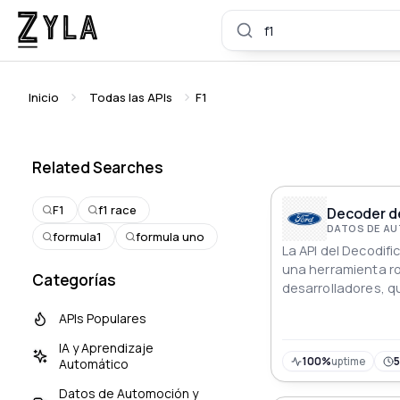
Inicio
Todas las APIs
F1
Related Searches
F1
f1 race
Decoder de
DATOS DE AU
formula1
formula uno
La API del Decodifi
una herramienta r
Categorías
desarrolladores, q
integración fluida 
APIs Populares
extraer detalles c
Números de Identif
IA y Aprendizaje
(VIN) de Ford. Rec
100%
uptime
Automático
completa, incluye
Datos de Automoción y