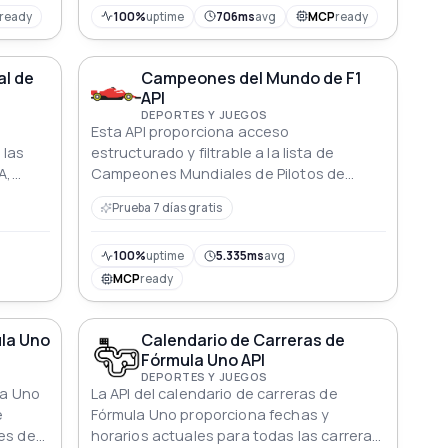
ready
100%
uptime
706ms
avg
MCP
ready
al de
Campeones del Mundo de F1
API
DEPORTES Y JUEGOS
Esta API proporciona acceso
 las
estructurado y filtrable a la lista de
A,
Campeones Mundiales de Pilotos de
Fórmula Uno por año. Permite a los
Prueba 7 días gratis
desarrolladores consultar datos del
jes e
campeonato por año o recuperar todos
rtidos
los años disponibles para una exploración
100%
uptime
5.335ms
avg
ecisas.
adicional.
MCP
ready
ula Uno
Calendario de Carreras de
Fórmula Uno API
DEPORTES Y JUEGOS
la Uno
La API del calendario de carreras de
e
Fórmula Uno proporciona fechas y
es de
horarios actuales para todas las carreras