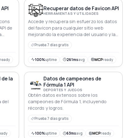
entusiastas apasionados del
automovilismo y aficionados dedicados,
 API
Recuperar datos de Favicon API
nuestra API ofrece la experiencia
HERRAMIENTAS Y UTILIDADES
definitiva de datos de Fórmula 1.
icons
Accede y recupera sin esfuerzo los datos
API de
del favicon para cualquier sitio web
a
mejorando la experiencia del usuario y la
marca
Prueba 7 días gratis
ready
100%
uptime
261ms
avg
MCP
ready
 de la
Datos de campeones de
Fórmula 1 API
DEPORTES Y JUEGOS
Obtén datos extensos sobre los
 del
campeones de Fórmula 1, incluyendo
récords y logros.
Prueba 7 días gratis
eady
100%
uptime
63ms
avg
MCP
ready