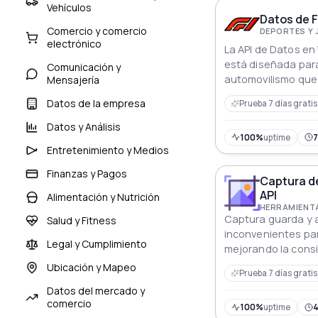
fabricación, atribu
Vehículos
de recalls e histor
Datos de F
mejorando las apl
Comercio y comercio
DEPORTES Y
electrónico
conocimientos pro
La API de Datos en
Ford.
está diseñada para
Comunicación y
automovilismo qu
Mensajería
tiempo real a datos
Datos de la empresa
Prueba 7 días gratis
proporciona a los 
actualizada sobre 
Datos y Análisis
clasificación de los
100%
uptime
Entretenimiento y Medios
tiempos de vuelta, 
herramienta ideal 
Finanzas y Pagos
Captura d
quiera mantenerse 
API
Alimentación y Nutrición
desarrollos en el 
HERRAMIENTA
de Fórmula 1.
Captura guarda y a
Salud y Fitness
inconvenientes par
Legal y Cumplimiento
mejorando la consi
Ubicación y Mapeo
Prueba 7 días gratis
Datos del mercado y
comercio
100%
uptime