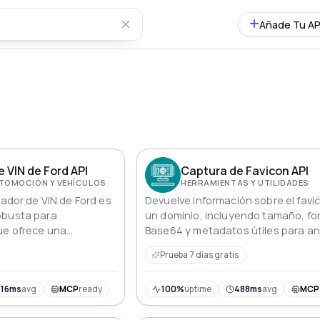
Añade Tu AP
 VIN de Ford API
Captura de Favicon API
TOMOCIÓN Y VEHÍCULOS
HERRAMIENTAS Y UTILIDADES
cador de VIN de Ford es
Devuelve información sobre el favi
obusta para
un dominio, incluyendo tamaño, f
ue ofrece una
Base64 y metadatos útiles para aná
para decodificar y
web o integración visual
Prueba 7 días gratis
omplejos de los
icación de Vehículos
upera información
516ms
avg
MCP
ready
100%
uptime
488ms
avg
MCP
ndo especificaciones de