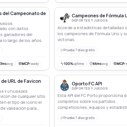
 del Campeonato de
Campeones de Fórmula U
DEPORTES Y JUEGOS
 JUEGOS
Accede a estadísticas detalladas 
ado con datos
los campeones de Fórmula Uno y s
os ganadores del
victorias.
 lo largo de los años.
Prueba 7 días gratis
63ms
avg
MCP
ready
100%
uptime
66ms
avg
MCP
r
 de URL de Favicon
Oporto FC API
DEPORTES Y JUEGOS
S Y UTILIDADES
Esta API del FC Porto proporciona 
avicon de cualquier sitio
completos sobre los partidos,
én el tipo de icono el
competiciones, equipos y estadíst
 de validación para
los jugadores del FC Porto en varias
o propósitos de SEO
Prueba 7 días gratis
y torneos.