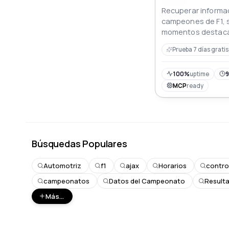
Recuperar informac
campeones de F1, 
momentos destaca
rendimiento.
Prueba 7 días gratis
100%
uptime
9
MCP
ready
Búsquedas Populares
Automotriz
f1
ajax
Horarios
contro
campeonatos
Datos del Campeonato
Result
Más...