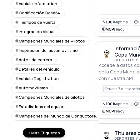
the official Vehicl
Vehicle Information
(SIV) of the Ministry
Codificación Base64
Tiempos de vuelta
100%
uptime
1
MCP
ready
Integración Visual
Campeones Mundiales de Pilotos
Información
Inspiración del automovilismo
Copa Mundi
datos de carrera
DEPORTES Y
Accede a datos com
Detalles del vehículo
de la Copa Mundial 
con nuestra API.
Vehicle Registration
automovilismo
Prueba 7 días gratis
Campeones Mundiales de pilotos
100%
uptime
1
Estadísticas del equipo
MCP
ready
Campeones del Mundo de Conductores
Titulares d
Más Etiquetas
DEPORTES Y