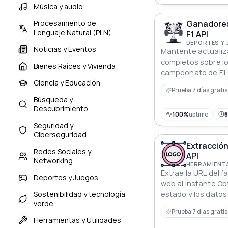
Música y audio
Ganadores
Procesamiento de
Lenguaje Natural (PLN)
F1 API
DEPORTES Y
Noticias y Eventos
Mantente actualiz
completos sobre l
Bienes Raíces y Vivienda
campeonato de F1 a
Ciencia y Educación
Prueba 7 días gratis
Búsqueda y
Descubrimiento
100%
uptime
Seguridad y
Ciberseguridad
Extracción
Redes Sociales y
API
Networking
HERRAMIENTA
Extrae la URL del f
Deportes y Juegos
web al instante Obt
Sostenibilidad y tecnología
estado y los datos
verde
integración marca 
Prueba 7 días gratis
Herramientas y Utilidades