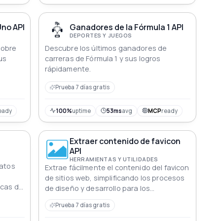
no API
Ganadores de la Fórmula 1 API
DEPORTES Y JUEGOS
sobre
Descubre los últimos ganadores de
us
carreras de Fórmula 1 y sus logros
rápidamente.
Prueba 7 días gratis
eady
100%
uptime
53ms
avg
MCP
ready
Extraer contenido de favicon
API
HERRAMIENTAS Y UTILIDADES
datos
Extrae fácilmente el contenido del favicon
de sitios web, simplificando los procesos
icas de
de diseño y desarrollo para los
 ligas
desarrolladores
Prueba 7 días gratis