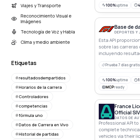
Viajes y Transporte
100%
uptime
Reconocimiento Visual e
Imágenes
Base de da
Tecnología de Voz y Habla
DEPORTES Y
Esta API proporci
Clima y medio ambiente
sobre las carreras 
incluyendo resulta
estadísticas de pil
Etiquetas
Prueba 7 días gratis
equipos y horarios
resultadosdempartidos
100%
uptime
1
Horarios de la carrera
MCP
ready
Controladores
France Lic
competencias
Official SI
fórmula uno
DATOS DE AU
Professional API to 
Datos de Carrera en Vivo
complete technical
Historial de partidas
vehicles via their 