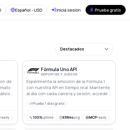
I
Español - USD
Iniciá sesión
Prueba gratis
Destacados
Fórmula Uno API
DEPORTES Y JUEGOS
con de
Experimenta la emoción de la Fórmula 1
ormato
con nuestra API en tiempo real. Mantente
lisis
al día con cada carrera y sesión, accede a
las clasificaciones de pilotos y
Prueba 7 días gratis
constructores, y explora datos históricos.
Sumérgete en el mundo de la F1 con
información completa sobre pilotos,
ready
100%
uptime
698ms
avg
MCP
ready
equipos y carreras. Perfecta para