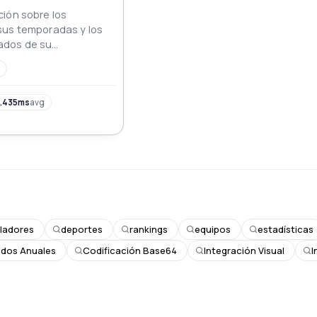
ión sobre los
sus temporadas y los
dos de su
.435ms
avg
ladores
deportes
rankings
equipos
estadísticas
ados Anuales
Codificación Base64
Integración Visual
I