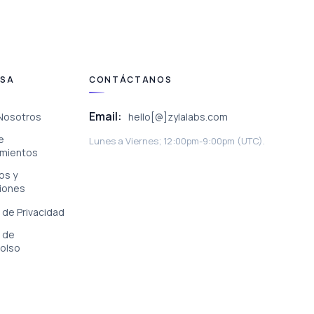
ESA
CONTÁCTANOS
Email:
Nosotros
hello[@]zylalabs.com
e
Lunes a Viernes; 12:00pm-9:00pm (UTC).
mientos
os y
iones
a de Privacidad
a de
olso