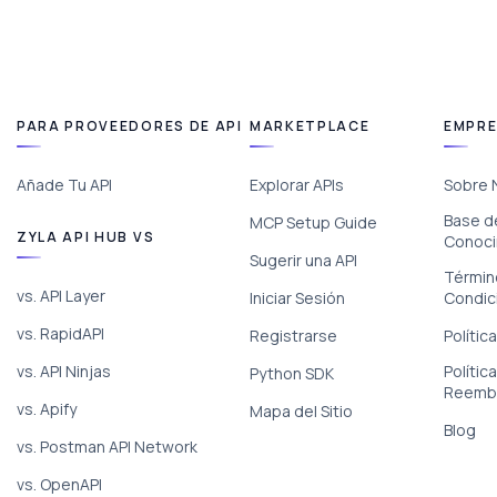
PARA PROVEEDORES DE API
MARKETPLACE
EMPR
Añade Tu API
Explorar APIs
Sobre 
Base d
MCP Setup Guide
ZYLA API HUB VS
Conoci
Sugerir una API
Términ
vs. API Layer
Iniciar Sesión
Condic
vs. RapidAPI
Registrarse
Polític
vs. API Ninjas
Polític
Python SDK
Reemb
vs. Apify
Mapa del Sitio
Blog
vs. Postman API Network
vs. OpenAPI