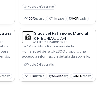
y la experiencia del usuario
Prueba 7 días gratis
100%
uptime
11ms
avg
MCP
ready
 Latina
Sitios del Patrimonio Mundial
de la UNESCO API
CIO
VIAJES Y TRANSPORTE
Latina
La API de Sitios Patrimonio de la
 para
Humanidad de la UNESCO proporciona
uyendo
acceso a información detallada sobre los
lones
Sitios Patrimonio de la Humanidad de la
Prueba 7 días gratis
UNESCO en América Latina y el Caribe,
incluyendo sus nombres y ubicaciones.
P
ready
100%
uptime
5.531ms
avg
MCP
ready