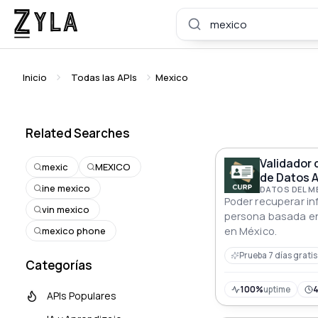
Inicio
Todas las APIs
Mexico
Related Searches
Validador 
mexic
MEXICO
de Datos A
ine mexico
DATOS DEL 
Poder recuperar i
vin mexico
persona basada e
mexico phone
en México.
Prueba 7 días gratis
Categorías
100%
uptime
APIs Populares