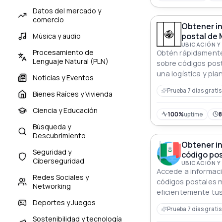
Datos del mercado y
comercio
Obtener i
postal de 
Música y audio
UBICACIÓN Y
Procesamiento de
Obtén rápidamente
Lenguaje Natural (PLN)
sobre códigos pos
una logística y pla
Noticias y Eventos
Prueba 7 días gratis
Bienes Raíces y Vivienda
Ciencia y Educación
100%
uptime
Búsqueda y
Descubrimiento
Obtener i
Seguridad y
código pos
Ciberseguridad
UBICACIÓN Y
Accede a informaci
Redes Sociales y
códigos postales 
Networking
eficientemente tus
Deportes y Juegos
la ubicación
Prueba 7 días gratis
Sostenibilidad y tecnología