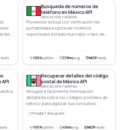
a
Búsqueda de números de
teléfono en México API
UBICACIÓN Y MAPEO
as
Proveedor actual con verificación de
íses
portabilidad exacta de números
l Ideal
soportados estado municipio y tipo de
nos
línea para cualquier número de teléfono
emoto
mexicano Datos del plan de numeración
oficial del IFT actualizados
continuamente
ready
100%
uptime
378ms
avg
MCP
ready
os
Recuperar detalles del código
 API
postal de México API
UBICACIÓN Y MAPEO
uestra
Recupera fácilmente información
detallada sobre los códigos postales de
México para agilizar tus consultas
geográficas
Prueba 7 días gratis
eady
100%
uptime
45ms
avg
MCP
ready