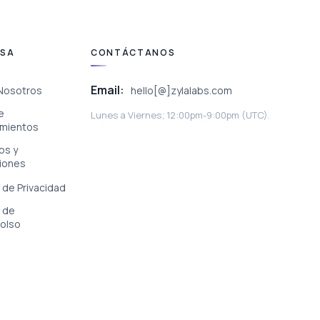
ESA
CONTÁCTANOS
Email:
Nosotros
hello[@]zylalabs.com
e
Lunes a Viernes; 12:00pm-9:00pm (UTC).
mientos
os y
iones
a de Privacidad
a de
olso