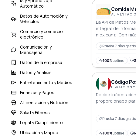
IA y Aprendizaje
Automático
Comida Me
ALIMENTACIÓ
Datos de Automoción y
Vehículos
La API de Platos M
integral de informa
Comercio y comercio
mexicana. Con más
electrónico
auténticas de comi
Prueba 7 días gratis
Comunicación y
proporciona a los 
Mensajería
extensa bibliotec
usar para crear apl
100%
uptime
Datos de la empresa
innovadores para l
Datos y Análisis
Código Pos
Entretenimiento y Medios
UBICACIÓN Y
Finanzas y Pagos
Recibe información
proporcionado para
Alimentación y Nutrición
Salud y Fitness
Prueba 7 días gratis
Legal y Cumplimiento
Ubicación y Mapeo
100%
uptime