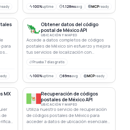
de YouTube para los estrenos de
películas más recientes. Esta API integral
ready
100%
uptime
1.128ms
avg
MCP
ready
es perfecta para desarrolladores,
creadores de contenido y entusiastas del
stales
Obtener datos del código
cine que buscan mantenerse
postal de México API
actualizados sobre la escena
UBICACIÓN Y MAPEO
cinematográfica de México.
de
Accede a datos completos de códigos
e para
postales de México sin esfuerzo y mejora
los
tus servicios de localización con
tiva
información precisa en tiempo real
Prueba 7 días gratis
eady
100%
uptime
69ms
avg
MCP
ready
os MX
Recuperación de códigos
postales de México API
UBICACIÓN Y MAPEO
uier
Utiliza nuestro servicio de recuperación
s de
de códigos postales de México para
rificar
acceder a datos de ubicación esenciales
ico.
aumentando la fiabilidad de tu aplicación