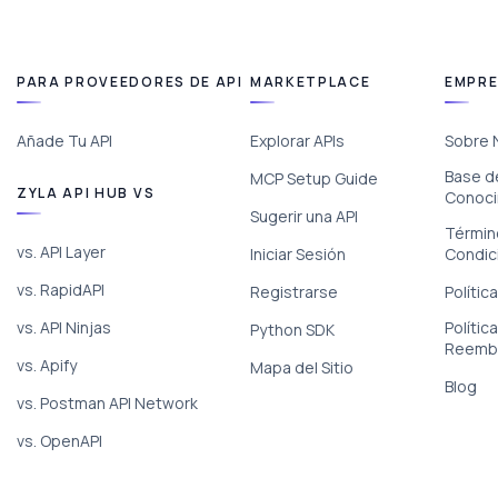
PARA PROVEEDORES DE API
MARKETPLACE
EMPR
Añade Tu API
Explorar APIs
Sobre 
Base d
MCP Setup Guide
ZYLA API HUB VS
Conoci
Sugerir una API
Términ
vs. API Layer
Iniciar Sesión
Condic
vs. RapidAPI
Registrarse
Polític
vs. API Ninjas
Polític
Python SDK
Reemb
vs. Apify
Mapa del Sitio
Blog
vs. Postman API Network
vs. OpenAPI