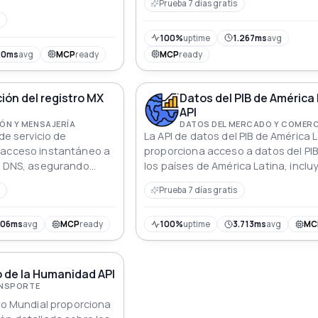
Prueba 7 días gratis
100%
uptime
1.267ms
avg
20ms
avg
MCP
ready
MCP
ready
ón del registro MX
Datos del PIB de América
API
ÓN Y MENSAJERÍA
DATOS DEL MERCADO Y COMER
 de servicio de
La API de datos del PIB de América 
 acceso instantáneo a
proporciona acceso a datos del PIB
de DNS, asegurando
los países de América Latina, incl
s de entrega de correo
cifras anteriores y actuales en mil
Prueba 7 días gratis
de USD.
806ms
avg
MCP
ready
100%
uptime
3.713ms
avg
MC
 de la Humanidad API
ANSPORTE
nio Mundial proporciona