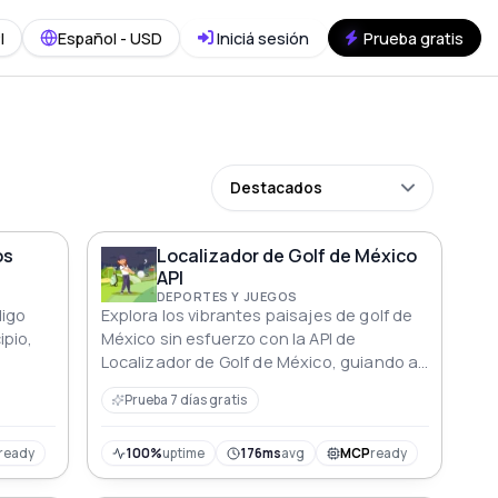
I
Español - USD
Iniciá sesión
Prueba gratis
Destacados
os
Localizador de Golf de México
API
DEPORTES Y JUEGOS
digo
Explora los vibrantes paisajes de golf de
ipio,
México sin esfuerzo con la API de
Localizador de Golf de México, guiando a
los entusiastas a los campos de primer
Prueba 7 días gratis
nivel con precisión y detalles completos.
ready
100%
uptime
176ms
avg
MCP
ready