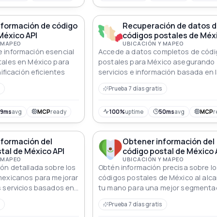
nformación de código
Recuperación de datos 
México API
códigos postales de Méxi
 MAPEO
UBICACIÓN Y MAPEO
 información esencial
Accede a datos completos de cód
tales en México para
postales para México asegurando
nificación eficientes
servicios e información basada en 
ubicación precisos
Prueba 7 días gratis
89ms
avg
MCP
ready
100%
uptime
50ms
avg
MCP
r
nformación del
Obtener información del
tal de México API
código postal de México 
 MAPEO
UBICACIÓN Y MAPEO
ón detallada sobre los
Obtén información precisa sobre lo
mexicanos para mejorar
códigos postales de México al alc
 servicios basados en
tu mano para una mejor segmenta
una entrega de servicios eficiente
Prueba 7 días gratis
aplicaciones