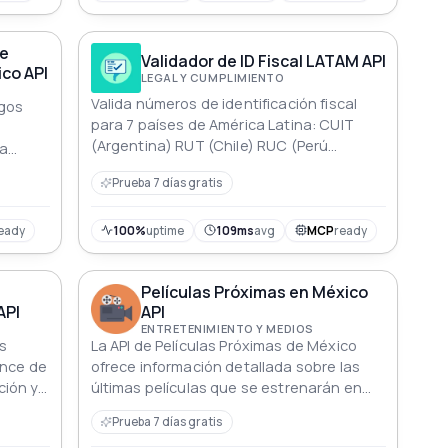
de
Validador de ID Fiscal LATAM API
co API
LEGAL Y CUMPLIMIENTO
Valida números de identificación fiscal
igos
para 7 países de América Latina: CUIT
(Argentina) RUT (Chile) RUC (Perú
la
Ecuador Paraguay) NIT (Colombia) y CI
Prueba 7 días gratis
(Uruguay) Verificación de dígitos de
control formateo y detección del tipo de
entidad
eady
100%
uptime
109ms
avg
MCP
ready
Películas Próximas en México
API
API
ENTRETENIMIENTO Y MEDIOS
s
La API de Películas Próximas de México
ance de
ofrece información detallada sobre las
ción y
últimas películas que se estrenarán en
 en tus
México. Obtén acceso a trailers,
Prueba 7 días gratis
miniaturas, URLs de incorporación e IDs