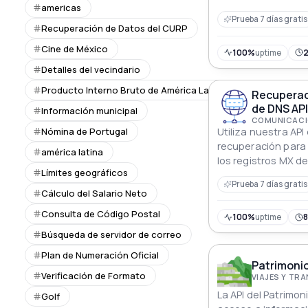
americas
Prueba 7 días gratis
Recuperación de Datos del CURP
Cine de México
100%
uptime
Detalles del vecindario
Producto Interno Bruto de América Latina
Recuperaci
de DNS API
Información municipal
COMUNICACI
Nómina de Portugal
Utiliza nuestra API
recuperación para
américa latina
los registros MX 
Límites geográficos
soluciones óptima
Prueba 7 días gratis
electrónico.
Cálculo del Salario Neto
Consulta de Código Postal
100%
uptime
Búsqueda de servidor de correo
Plan de Numeración Oficial
Patrimonio
Verificación de Formato
VIAJES Y TR
La API del Patrimo
Golf