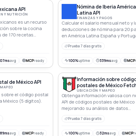
Nómina de Iberia Améric
xicana API
Latina API
N Y NUTRICIÓN
FINANZAS Y PAGOS
exicanos es un recurso
Calcular el salario mensual neto y l
ción sobre la cocina
deducciones de nómina para 20 pa
 de 170 recetas
en América Latina España y Portuga
da mexicana, la API
para tecnología de recursos huma
Prueba 7 días gratis
desarrolladores una
fintech y plataformas de trabajo r
a de datos que pueden
icaciones y servicios
307ms
avg
MCP
ready
100%
uptime
339ms
avg
MCP
a gastronomía.
Información sobre códig
tal de México API
postales de México Fetch
 MAPEO
UBICACIÓN Y MAPEO
 sobre el código postal
Obtenga información valiosa con n
 México (5 dígitos).
API de códigos postales de México
mejorando su análisis de datos
geográficos
Prueba 7 días gratis
689ms
avg
MCP
ready
100%
uptime
32ms
avg
MCP
r