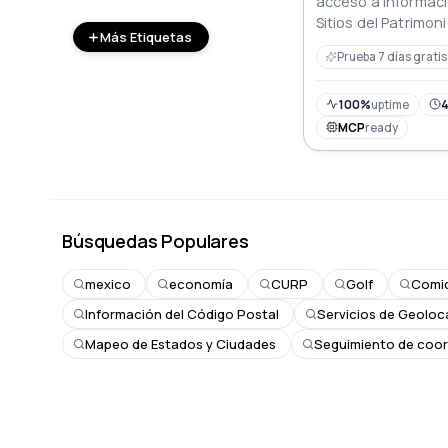
acceso a informaci
Sitios del Patrimon
Más Etiquetas
UNESCO en América 
Prueba 7 días gratis
incluyendo sus no
100%
uptime
4
MCP
ready
Búsquedas Populares
mexico
economía
CURP
Golf
Comi
Información del Código Postal
Servicios de Geoloc
Mapeo de Estados y Ciudades
Seguimiento de coo