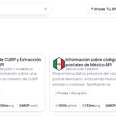
Añade Tu AP
de CURP y Extracción
Información sobre códig
PI
postales de México API
MERCADO Y COMERCIO
UBICACIÓN Y MAPEO
nformación sobre una
Proporciona datos precisos del có
n su número de CURP
postal mexicano, incluyendo munic
estado y colonias, facilitando la
geolocalización, la integración de
Prueba 7 días gratis
servicios y el análisis territorial
405ms
avg
MCP
ready
100%
uptime
132ms
avg
MCP