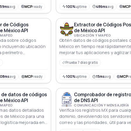
359ms
avg
MCP
ready
100%
uptime
486ms
avg
MCP
r de Códigos
Extractor de Códigos Po
e México API
de México API
 MAPEO
UBICACIÓN Y MAPEO
ada sobre códigos
Obtén datos de códigos postales 
o incluyendo ubicación
México en tiempo real rápidament
a perímetro
mejorar tus aplicaciones y agilizar 
tes geográficos
procesos de envío de manera efec
Prueba 7 días gratis
608ms
avg
MCP
ready
100%
uptime
15ms
avg
MCP
r
 de datos de códigos
Comprobador de registr
e México API
de DNS API
 MAPEO
COMUNICACIÓN Y MENSAJERÍA
emas datos detallados
Verifica los registros MX para cualq
es de México para una
dominio, devolviendo los servidore
 logística mejorada en
correo y las prioridades, útil para ve
configuraciones de correo electrón