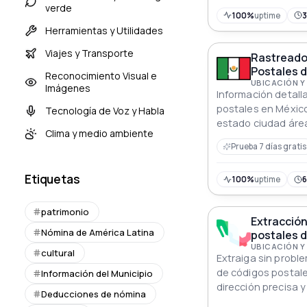
verde
100%
uptime
Herramientas y Utilidades
Viajes y Transporte
Rastreado
Postales d
Reconocimiento Visual e
UBICACIÓN Y
Imágenes
Información detall
postales en Méxic
Tecnología de Voz y Habla
estado ciudad áre
Clima y medio ambiente
coordenadas y lími
Prueba 7 días gratis
precisos
Etiquetas
100%
uptime
patrimonio
Extracción
Nómina de América Latina
postales d
UBICACIÓN Y
cultural
Extraiga sin probl
de códigos postal
Información del Municipio
dirección precisa y
Deducciones de nómina
sus proyectos