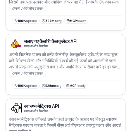
जिसमें नाम पता प्रकार और स्वामित्व विवरण शामिल हैं आपके लिए आवश्यक
जानकारी को बिना किसी प्रयास के प्राप्त करें बस API URL में उपयोगकर्ता
फ्री 7-दिवसीय ट्रायल
के अनुकूल 'name' पैरामीटर में अपना खोज स्ट्रिंग जोड़ें अपने अनुप्रयोगों
को महत्वपूर्ण चिकित्सा डेटा के साथ सशक्त बनाएं जो आपकी उंगलियों पर है
100%
uptime
327ms
avg
MCP
ready
जलाए गए कैलोरी कैलकुलेटर API
स्वास्थ्य और फिटनेस
अपनी फिटनेस यात्रा को बर्नेड कैलोरीज़ कैलकुलेटर एपीआई के साथ शुरू
करें विभिन्न खेलों और गतिविधियों में खर्च की गई ऊर्जा को आसानी से जानें
अपनी यात्रा को अनुकूलित वजन और अवधि के साथ तैयार करें हर हरकत
को कैलोरी जलाने की विजय में बदल दें आपका व्यक्तिगत फिटनेस साथी
फ्री 7-दिवसीय ट्रायल
स्वास्थ्य और कल्याण को हर एपीआई-गणना किए गए कदम में बढ़ावा दे रहा है
100%
uptime
528ms
avg
MCP
ready
स्वास्थ्य मेट्रिक्स API
स्वास्थ्य और फिटनेस
स्वास्थ्य मैट्रिक्स एपीआई उपयोगकर्ता इनपुट के आधार पर विस्तृत स्वास्थ्य
मैट्रिक्स प्रदान करता है जिसमें बीएमआई बीएमआर डब्ल्यूएचआर और आदर्श