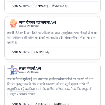
100%
uptime
171ms
avg
MCP
ready
त्वचा रोग का पता लगाना API
स्वास्थ्य और फिटनेस
हमारी डिटेक्ट स्किन डिजीज एपीआई के साथ प्राकृतिक त्वचा चित्रों से त्वचा
रोग वर्गीकरण की भविष्यवाणी करें जो सटीक और विश्वसनीय परिणाम प्रदान
करती है
100%
uptime
MCP
ready
लक्षण चेकर्स API
स्वास्थ्य और फिटनेस
संप्टम चेकर्स एपीआई एक उपकरण है जो उपयोगकर्ताओं को लक्षणों की एक
स्ट्रिंग इनपुट करने और संभावित कारणों की एक सूची प्राप्त करने की
अनुमति देता है यह निदान को और अधिक परिष्कृत करने के लिए अनुवर्ती
प्रश्न प्रदान करता है यह एपीआई चिकित्सा पेशेवरों और रोगियों को संभावित
फ्री 7-दिवसीय ट्रायल
बीमारियों की पहचान करने और उचित कार्रवाई के पाठ्यक्रम का निर्धारण
करने में सहायता के लिए डिज़ाइन किया गया है
100%
uptime
1,103ms
avg
MCP
ready