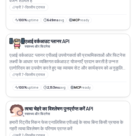
वजन शामिल हैं
फ्री 7-दिवसीय ट्रायल
100%
uptime
649ms
avg
MCP
ready
एआई वर्कआउट प्लानर API
स्वास्थ्य और फिटनेस
एआई वर्कआउट प्लानर एपीआई उपयोगकर्ता की प्राथमिकताओं और फिटनेस
लक्ष्यों के आधार पर व्यक्तिगत वर्कआउट योजनाएँ प्रदान करती है उन्नत
एल्गोरिदम का उपयोग करते हुए यह व्यायाम सेट और कार्यक्रम को अनुकूलित
करती है ताकि प्रशिक्षण की क्षमता को अधिकतम किया जा सके फिटनेस ऐप
फ्री 7-दिवसीय ट्रायल
बनाने वाले डेवलपर्स या मौजूदा प्लेटफार्मों में अनुकूलित वर्कआउट समाधानों
को एकीकृत करने के लिए बिल्कुल सही
100%
uptime
2,153ms
avg
MCP
ready
त्वचा चेहरे का विश्लेषण पुनर्प्राप्त करें API
स्वास्थ्य और फिटनेस
हमारी रिट्रीव स्किन फेस एनालिसिस एपीआई के साथ बिना किसी प्रयास के
गहरी त्वचा विश्लेषण के परिणाम प्राप्त करें
फ्री 7-दिवसीय ट्रायल