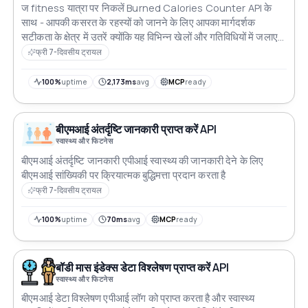
ज fitness यात्रा पर निकलें Burned Calories Counter API के
साथ - आपकी कसरत के रहस्यों को जानने के लिए आपका मार्गदर्शक
सटीकता के क्षेत्र में उतरें क्योंकि यह विभिन्न खेलों और गतिविधियों में जलाए
गए कैलोरी की गणना करता है वजन और अवधि को कस्टमाइज करें ताकि
फ्री 7-दिवसीय ट्रायल
व्यक्तिगत कैलोरी जलाने के रोमांच के लिए हर व्यायाम को फिटनेस कृति में
बदल सकें
100%
uptime
2,173ms
avg
MCP
ready
बीएमआई अंतर्दृष्टि जानकारी प्राप्त करें API
स्वास्थ्य और फिटनेस
बीएमआई अंतर्दृष्टि जानकारी एपीआई स्वास्थ्य की जानकारी देने के लिए
बीएमआई सांख्यिकी पर क्रियात्मक बुद्धिमत्ता प्रदान करता है
फ्री 7-दिवसीय ट्रायल
100%
uptime
70ms
avg
MCP
ready
बॉडी मास इंडेक्स डेटा विश्लेषण प्राप्त करें API
स्वास्थ्य और फिटनेस
बीएमआई डेटा विश्लेषण एपीआई लॉग को प्राप्त करता है और स्वास्थ्य