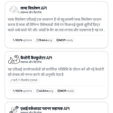
त्वचा विश्लेषण API
स्वास्थ्य और फिटनेस
त्वचा विश्लेषण एपीआई एक उपकरण है जो बहुआयामी त्वचा विश्लेषण प्रदान
करता है त्वचा की विभिन्न विशेषताओं जैसे रंग चिकनाई मुंहासे झुर्रियाँ छिद्र
काले धब्बे काले घेरे और आंखों के बैग का पता लगाता और पहचानता है यह रक्त
वाहिकाओं के काले घेरे और मुंहासों के निशान जैसी विवरणों की सटीक पहचान
भी प्रदान करता है विभिन्न त्वचा की स्थितियों के निदान में सहायता करता है
100%
uptime
154ms
avg
MCP
ready
कैलोरी कैल्कुलेटर API
स्वास्थ्य और फिटनेस
यह एपीआई उपयोगकर्ताओं को शारीरिक गतिविधि के दौरान बर्न की गई कैलोरी
की संख्या की गणना करने की अनुमति देता है
फ्री 7-दिवसीय ट्रायल
100%
uptime
443ms
avg
MCP
ready
एआई वर्कआउट प्लानर सहायक API
स्वास्थ्य और फिटनेस