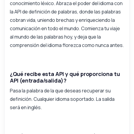
conocimiento léxico. Abraza el poder del idioma con
la API de definición de palabras, donde las palabras
Respondido por Zyla AI
·
Prefiero preguntar a Soporte
cobran vida, uniendo brechas y enriqueciendo la
comunicación en todo el mundo. Comienza tu viaje
al mundo de las palabras hoy, y deja que la
comprensión del idioma florezca como nunca antes.
¿Qué recibe esta API y qué proporciona tu
API (entrada/salida)?
Pasa la palabra de la que deseas recuperar su
definición. Cualquier idioma soportado. La salida
será en inglés.