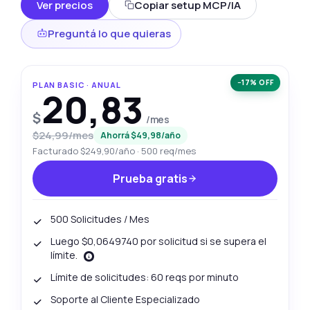
Ver precios
Copiar setup MCP/IA
Preguntá lo que quieras
−17% OFF
PLAN BASIC · ANUAL
20,83
$
/mes
$24,99/mes
Ahorrá $49,98/año
Facturado $249,90/año · 500 req/mes
Prueba gratis
500 Solicitudes / Mes
Luego $0,0649740 por solicitud si se supera el
límite.
Límite de solicitudes: 60 reqs por minuto
Soporte al Cliente Especializado