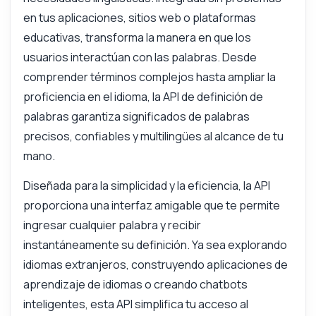
¡Hola! Pregúntame lo que quieras sobre
en tus aplicaciones, sitios web o plataformas
Definición de palabra API — endpoints,
educativas, transforma la manera en que los
precios, tips de integración, lo que
necesites.
usuarios interactúan con las palabras. Desde
comprender términos complejos hasta ampliar la
¿Cómo obtengo la definición de una palabra?
proficiencia en el idioma, la API de definición de
¿Qué idiomas se admiten?
palabras garantiza significados de palabras
¿Puedo obtener definiciones en varios
precisos, confiables y multilingües al alcance de tu
idiomas?
mano.
¿Qué parámetros se necesitan para la
solicitud?
Diseñada para la simplicidad y la eficiencia, la API
¿Cómo está estructurada la respuesta?
proporciona una interfaz amigable que te permite
¿Qué puede hacer esta API?
ingresar cualquier palabra y recibir
Muéstrame un ejemplo de código
instantáneamente su definición. Ya sea explorando
¿Cuánto cuesta?
idiomas extranjeros, construyendo aplicaciones de
aprendizaje de idiomas o creando chatbots
inteligentes, esta API simplifica tu acceso al