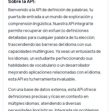
Sobre la API:
Bienvenido a la API de definición de palabras, tu
puerta de entrada a un mundo de exploración y
comprensión lingüística. Nuestra API integral te
permite recuperar sin esfuerzo definiciones
detalladas para cualquier palabra de tu elección,
trascendiendo las barreras del idioma con sus
capacidades multilingües. Ya seas un entusiasta de
los idiomas, un estudiante perfeccionando sus
habilidades de vocabulario o un desarrollador
mejorando aplicaciones relacionadas con el idioma,
esta API es tu herramienta invaluable.
Con una base de datos extensa, esta API ofrece
Pregunta lo que quieras
definiciones precisas y ricas en contexto en
Respuestas sobre Definición de palabra API
múltiples idiomas, atendiendo a diversas
necesidades lingüísticas. Integrada sin problemas