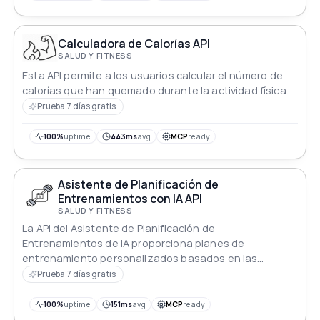
Calculadora de Calorías API
SALUD Y FITNESS
Esta API permite a los usuarios calcular el número de
calorías que han quemado durante la actividad física.
Prueba 7 días gratis
100%
uptime
443ms
avg
MCP
ready
Asistente de Planificación de
Entrenamientos con IA API
SALUD Y FITNESS
La API del Asistente de Planificación de
Entrenamientos de IA proporciona planes de
entrenamiento personalizados basados en las
preferencias del usuario y sus objetivos de
Prueba 7 días gratis
acondicionamiento físico.
100%
uptime
151ms
avg
MCP
ready