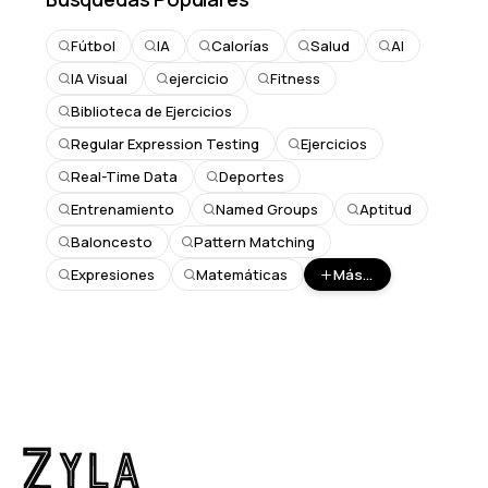
Fútbol
IA
Calorías
Salud
AI
IA Visual
ejercicio
Fitness
Biblioteca de Ejercicios
Regular Expression Testing
Ejercicios
Real-Time Data
Deportes
Entrenamiento
Named Groups
Aptitud
Baloncesto
Pattern Matching
Expresiones
Matemáticas
Más...