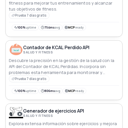
fitness para mejorar tus entrenamientos y alcanzar
tus objetivos de fitness.
Prueba 7 días gratis
100%
uptime
754ms
avg
MCP
ready
Contador de KCAL Perdido API
SALUD Y FITNESS
Descubre la precisión en la gestión de la salud con la
API del Contador de KCAL Perdidas. Incorpora sin
problemas esta herramienta para monitorear y
analizar el consumo diario de calorías, guiando a los
Prueba 7 días gratis
usuarios hacia sus metas de fitness. Desde las
comidas hasta los entrenamientos, obtén información
100%
uptime
806ms
avg
MCP
ready
en tiempo real sobre las calorías perdidas, lo que
permite estrategias informadas y efectivas para un
estilo de vida más saludable.
Generador de ejercicios API
SALUD Y FITNESS
Explora extensa información sobre ejercicios y mejora