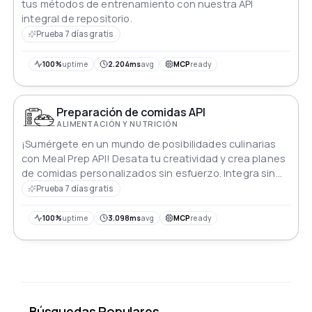
tus métodos de entrenamiento con nuestra API
integral de repositorio.
Prueba 7 días gratis
100%
uptime
2.204ms
avg
MCP
ready
Preparación de comidas API
ALIMENTACIÓN Y NUTRICIÓN
¡Sumérgete en un mundo de posibilidades culinarias
con Meal Prep API! Desata tu creatividad y crea planes
de comidas personalizados sin esfuerzo. Integra sin
problemas esta poderosa herramienta para acceder a
Prueba 7 días gratis
una extensa base de datos de recetas nutritivas,
adaptadas a las preferencias dietéticas. Alimenta tus
100%
uptime
3.098ms
avg
MCP
ready
aplicaciones con la esencia de una vida saludable,
haciendo de la preparación de comidas una
experiencia agradable.
Búsquedas Populares