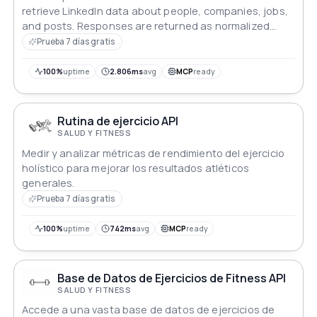
retrieve LinkedIn data about people, companies, jobs,
and posts. Responses are returned as normalized
JSON, and requests are authenticated with an API key.
Prueba 7 días gratis
100%
uptime
2.806ms
avg
MCP
ready
Rutina de ejercicio API
SALUD Y FITNESS
Medir y analizar métricas de rendimiento del ejercicio
holístico para mejorar los resultados atléticos
generales.
Prueba 7 días gratis
100%
uptime
742ms
avg
MCP
ready
Base de Datos de Ejercicios de Fitness API
SALUD Y FITNESS
Accede a una vasta base de datos de ejercicios de