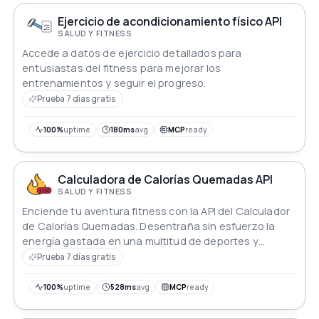
Ejercicio de acondicionamiento físico API
SALUD Y FITNESS
Accede a datos de ejercicio detallados para
entusiastas del fitness para mejorar los
entrenamientos y seguir el progreso.
Prueba 7 días gratis
100%
uptime
180ms
avg
MCP
ready
Calculadora de Calorías Quemadas API
SALUD Y FITNESS
Enciende tu aventura fitness con la API del Calculador
de Calorías Quemadas. Desentraña sin esfuerzo la
energía gastada en una multitud de deportes y
actividades. Personaliza tu viaje con peso y duración
Prueba 7 días gratis
ajustables, transformando cada movimiento en un
triunfo de quema de calorías. Tu compañero de fitness
100%
uptime
528ms
avg
MCP
ready
personalizado, alimentando la salud y el bienestar en
cada paso calculado por la API.