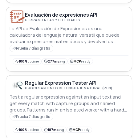
Evaluación de expresiones API
HERRAMIENTAS Y UTILIDADES
La API de Evaluación de Expresiones es una
calculadora de lenguaje natural versátil que puede
evaluar expresiones matemáticas y devolver los
resultados en texto simple. Simplemente ingresa la
Prueba 7 días gratis
expresión que se va a evaluar, y la API escaneará y
calculará el resultado, convirtiéndola en una
100%
uptime
277ms
avg
MCP
ready
herramienta fácil de usar para los desarrolladores que
desean incorporar una función de calculadora en sus
aplicaciones.
Regular Expression Tester API
PROCESAMIENTO DE LENGUAJE NATURAL (PLN)
Test a regular expression against an input text and
get every match with capture groups and named
groups. Patterns run in an isolated worker with a hard
time limit, so catastrophic patterns are stopped safely.
Prueba 7 días gratis
100%
uptime
187ms
avg
MCP
ready