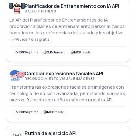
entrenamiento personalizadas en plataformas
Planificador de Entrenamiento con IA API
existentes.
SALUD Y FITNESS
La API del Planificador de Entrenamientos de IA
proporciona planes de entrenamiento personalizados
basados en las preferencias del usuario y los objetivos
de fitness. Utilizando algoritmos avanzados,
Prueba 7 días gratis
personaliza ejercicios, series y horarios para optimizar
la eficiencia del entrenamiento. Perfecto para
100%
uptime
2.153ms
avg
MCP
ready
desarrolladores que crean aplicaciones de fitness o
integran soluciones de entrenamiento personalizadas
en plataformas existentes.
Cambiar expresiones faciales API
RECONOCIMIENTO VISUAL E IMÁGENES
Transforma las expresiones faciales en imágenes con
tecnología de edición avanzada, permitiendo sonrisas,
morros, fruncidos de ceño y más con nuestra API.
100%
uptime
MCP
ready
Rutina de ejercicio API