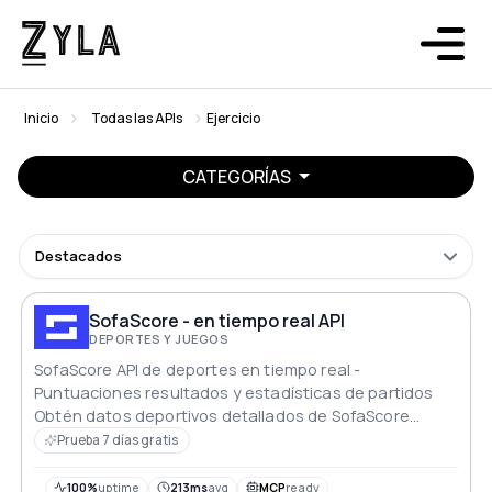
Inicio
Todas las APIs
Ejercicio
CATEGORÍAS
Destacados
SofaScore - en tiempo real API
DEPORTES Y JUEGOS
SofaScore API de deportes en tiempo real -
Puntuaciones resultados y estadísticas de partidos
Obtén datos deportivos detallados de SofaScore
incluyendo puntuaciones en tiempo real de fútbol
Prueba 7 días gratis
baloncesto tenis etc.
100%
uptime
213ms
avg
MCP
ready