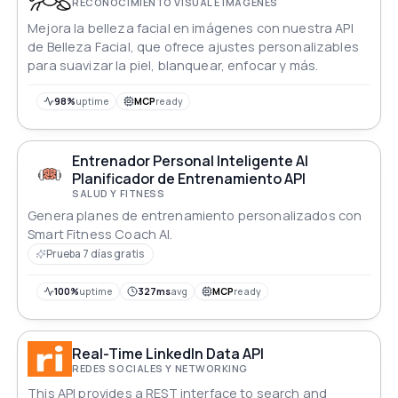
RECONOCIMIENTO VISUAL E IMÁGENES
Mejora la belleza facial en imágenes con nuestra API
de Belleza Facial, que ofrece ajustes personalizables
para suavizar la piel, blanquear, enfocar y más.
98%
uptime
MCP
ready
Entrenador Personal Inteligente AI
Planificador de Entrenamiento API
SALUD Y FITNESS
Genera planes de entrenamiento personalizados con
Smart Fitness Coach AI.
Prueba 7 días gratis
100%
uptime
327ms
avg
MCP
ready
Real-Time LinkedIn Data API
REDES SOCIALES Y NETWORKING
This API provides a REST interface to search and