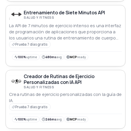
Entrenamiento de Siete Minutos API
SALUD Y FITNESS
La API de 7 minutos de ejercicio intenso es una interfaz
de programación de aplicaciones que proporciona a
los usuarios una rutina de entrenamiento de cuerpo
completo de alta intensidad que se puede completar
Prueba 7 días gratis
en solo 7 minutos.
100%
uptime
480ms
avg
MCP
ready
Creador de Rutinas de Ejercicio
Personalizadas con IA API
SALUD Y FITNESS
Crea rutinas de ejercicio personalizadas con la guía de
IA.
Prueba 7 días gratis
100%
uptime
246ms
avg
MCP
ready