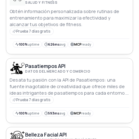
SALUD Y FITNESS
Obtén información personalizada sobre rutinas de
entrenamiento para maximizar la efectividad y
alcanzar tus objetivos de fitness.
Prueba 7 días gratis
100%
uptime
626ms
avg
MCP
ready
Pasatiempos API
DATOS DEL MERCADO Y COMERCIO
Desata tu pasión con la API de Pasatiempos: una
fuente inagotable de creatividad que ofrece miles de
ideas intrigantes de pasatiempos para cada entorno.
Ya sea que busques consuelo en la soledad o emoción
Prueba 7 días gratis
compartida, descubre diversas actividades adaptadas
a tu ambiente. Eleva tu tiempo libre con una variedad
100%
uptime
593ms
avg
MCP
ready
de pasatiempos cautivadores, que esperan ser
explorados.
Belleza Facial API