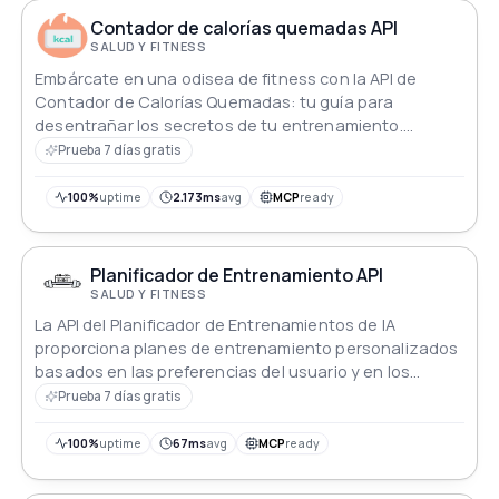
Contador de calorías quemadas API
SALUD Y FITNESS
Embárcate en una odisea de fitness con la API de
Contador de Calorías Quemadas: tu guía para
desentrañar los secretos de tu entrenamiento.
Sumérgete en un reino de precisión mientras calcula
Prueba 7 días gratis
las calorías quemadas en diversos deportes y
actividades. Personaliza el peso y la duración para una
100%
uptime
2.173ms
avg
MCP
ready
aventura de quema de calorías personalizada,
transformando cada ejercicio en una obra maestra de
fitness.
Planificador de Entrenamiento API
SALUD Y FITNESS
La API del Planificador de Entrenamientos de IA
proporciona planes de entrenamiento personalizados
basados en las preferencias del usuario y en los
objetivos de acondicionamiento físico. Utilizando
Prueba 7 días gratis
algoritmos avanzados, personaliza los ejercicios, las
series y los horarios para optimizar la eficiencia del
100%
uptime
67ms
avg
MCP
ready
entrenamiento. Perfecta para desarrolladores que
crean aplicaciones de fitness o integran soluciones de